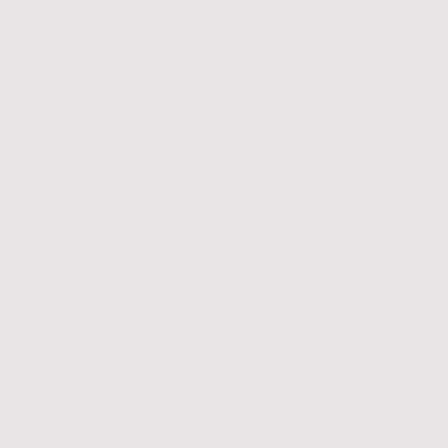
Telefon:
06232-6874488
Anrufbeantworter:
06232-6877526
E-mail:
mail@hausarztpraxis-sp-nord.de
Fax:
06232-6982129
Anschrift: Vergißmeinnichtweg 6, 67346 Speyer